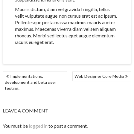
Mauris dictum, diam vel gravida fringilla, tellus
velit vulputate augue, non cursus erat est ac ipsum.
Pellentesque porta massa maximus mauris auctor
maximus. Maecenas viverra diam vel sem aliquam
rhoncus. Morbi sed lectus eget augue elementum
iaculis eu eget erat.
POST
Implementations,
Web Designer Core Media
NAVIGATION
development and beta user
testing.
LEAVE A COMMENT
You must be
logged in
to post a comment.