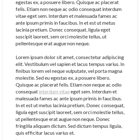
egestas ex, a posuere libero. Quisque ac placerat
felis. Etiam non neque ac odio consequat interdum
vitae eget sem. Interdum et malesuada fames ac
ante ipsum primis in faucibus. In et est ut metus
lacinia pretium. Donec consequat, ligula eget
suscipit laoreet, sem orci molestie tellus, ut
pellentesque erat augue non neque.
Lorem ipsum dolor sit amet, consectetur adipiscing
elit. Vestibulum vel sapien et lacus tempus varius. In
finibus lorem vel neque vulputate, vel porta magna
molestie. Sed eu egestas ex, a posuere libero.
Quisque ac placerat felis. Etiam non neque ac odio
consequat
interdum vitae
eget sem. Interdum et
malesuada fames ac ante ipsum primis in faucibus.
In et est ut metus lacinia pretium. Donec consequat,
ligula eget suscipit laoreet, sem orci molestie tellus,
ut pellentesque erat augue non neque. Donec
fringilla aliquam dictum. Sed dictum tempus ligula,
quis efficitur lacus varius et.