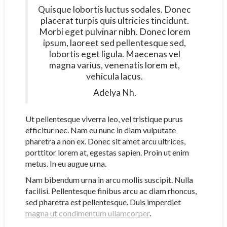
Quisque lobortis luctus sodales. Donec
placerat turpis quis ultricies tincidunt.
Morbi eget pulvinar nibh. Donec lorem
ipsum, laoreet sed pellentesque sed,
lobortis eget ligula. Maecenas vel
magna varius, venenatis lorem et,
vehicula lacus.
Adelya Nh.
Ut pellentesque viverra leo, vel tristique purus
efficitur nec. Nam eu nunc in diam vulputate
pharetra a non ex. Donec sit amet arcu ultrices,
porttitor lorem at, egestas sapien. Proin ut enim
metus. In eu augue urna.
Nam bibendum urna in arcu mollis suscipit. Nulla
facilisi. Pellentesque finibus arcu ac diam rhoncus,
sed pharetra est pellentesque. Duis imperdiet
magna ut condimentum ullamcorper
.