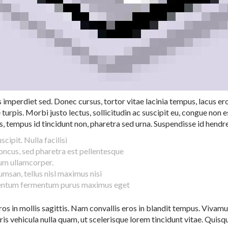
imperdiet sed. Donec cursus, tortor vitae lacinia tempus, lacus eros
e turpis. Morbi justo lectus, sollicitudin ac suscipit eu, congue no
, tempus id tincidunt non, pharetra sed urna. Suspendisse id hendrer
ipit. Nulla facilisi
oncus, sed pharetra est pellentesque
um ullamcorper.
umsan, tellus nisl maximus nisi
rmentum fermentum purus maximus eget
os in mollis sagittis. Nam convallis eros in blandit tempus. Vivamu
s vehicula nulla quam, ut scelerisque lorem tincidunt vitae. Quisqu