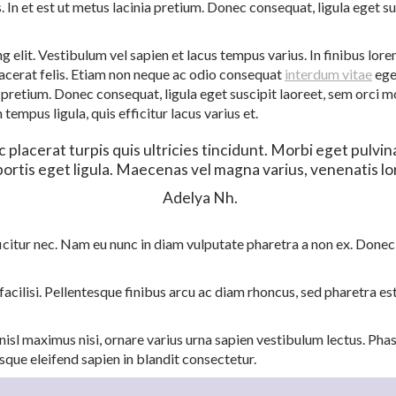
In et est ut metus lacinia pretium. Donec consequat, ligula eget susc
 elit. Vestibulum vel sapien et lacus tempus varius. In finibus lor
lacerat felis. Etiam non neque ac odio consequat
interdum vitae
ege
a pretium. Donec consequat, ligula eget suscipit laoreet, sem orci m
empus ligula, quis efficitur lacus varius et.
 placerat turpis quis ultricies tincidunt. Morbi eget pulvi
ortis eget ligula. Maecenas vel magna varius, venenatis lor
Adelya Nh.
ficitur nec. Nam eu nunc in diam vulputate pharetra a non ex. Donec 
facilisi. Pellentesque finibus arcu ac diam rhoncus, sed pharetra e
s nisl maximus nisi, ornare varius urna sapien vestibulum lectus. P
sque eleifend sapien in blandit consectetur.