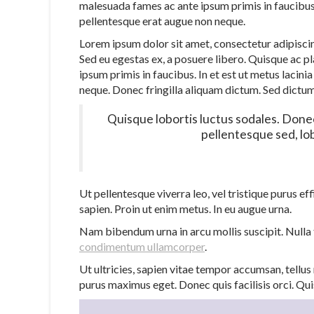
malesuada fames ac ante ipsum primis in faucibus. 
pellentesque erat augue non neque.
Lorem ipsum dolor sit amet, consectetur adipiscing
Sed eu egestas ex, a posuere libero. Quisque ac p
ipsum primis in faucibus. In et est ut metus lacini
neque. Donec fringilla aliquam dictum. Sed dictum t
Quisque lobortis luctus sodales. Donec
pellentesque sed, lob
Ut pellentesque viverra leo, vel tristique purus ef
sapien. Proin ut enim metus. In eu augue urna.
Nam bibendum urna in arcu mollis suscipit. Nulla 
condimentum ullamcorper
.
Ut ultricies, sapien vitae tempor accumsan, tellu
purus maximus eget. Donec quis facilisis orci. Qui