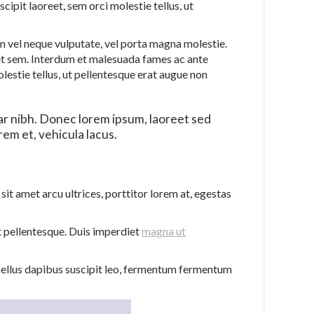
ipit laoreet, sem orci molestie tellus, ut
em vel neque vulputate, vel porta magna molestie.
t sem. Interdum et malesuada fames ac ante
olestie tellus, ut pellentesque erat augue non
nar nibh. Donec lorem ipsum, laoreet sed
em et, vehicula lacus.
sit amet arcu ultrices, porttitor lorem at, egestas
st pellentesque. Duis imperdiet
magna ut
hasellus dapibus suscipit leo, fermentum fermentum