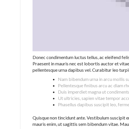
Donec condimentum luctus tellus, ac eleifend felis 
Praesent in mauris nec est lobortis auctor et vita
pellentesque urna dapibus vel. Curabitur leo turpis
Nam bibendum urna in arcu mollis susc
Pellentesque finibus arcu ac diam rh
Duis imperdiet magna ut condiment
Ut ultricies, sapien vitae tempor acc
Phasellus dapibus suscipit leo, fe
Quisque non tincidunt ante. Vestibulum suscipit er
mauris enim, ut sagittis sem bibendum vitae. Mauri