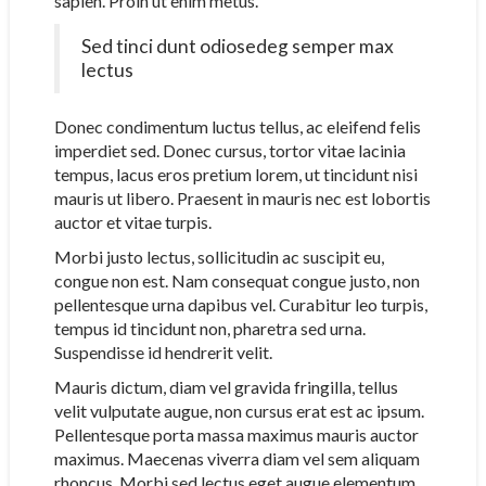
sapien. Proin ut enim metus.
Sed tinci dunt odiosedeg semper max
lectus
Donec condimentum luctus tellus, ac eleifend felis
imperdiet sed. Donec cursus, tortor vitae lacinia
tempus, lacus eros pretium lorem, ut tincidunt nisi
mauris ut libero. Praesent in mauris nec est lobortis
auctor et vitae turpis.
Morbi justo lectus, sollicitudin ac suscipit eu,
congue non est. Nam consequat congue justo, non
pellentesque urna dapibus vel. Curabitur leo turpis,
tempus id tincidunt non, pharetra sed urna.
Suspendisse id hendrerit velit.
Mauris dictum, diam vel gravida fringilla, tellus
velit vulputate augue, non cursus erat est ac ipsum.
Pellentesque porta massa maximus mauris auctor
maximus. Maecenas viverra diam vel sem aliquam
rhoncus. Morbi sed lectus eget augue elementum